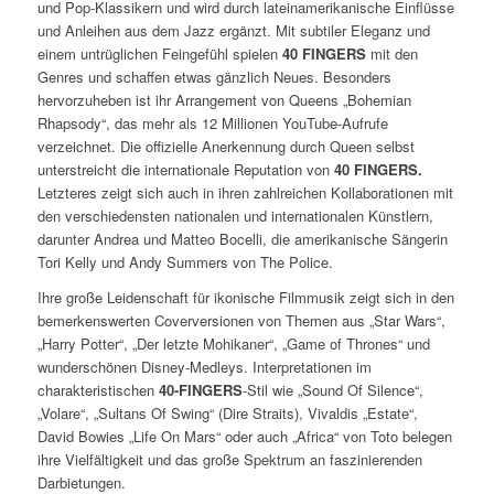
und Pop-Klassikern und wird durch lateinamerikanische Einflüsse
und Anleihen aus dem Jazz ergänzt. Mit subtiler Eleganz und
einem untrüglichen Feingefühl spielen
40 FINGERS
mit den
Genres und schaffen etwas gänzlich Neues. Besonders
hervorzuheben ist ihr Arrangement von Queens „Bohemian
Rhapsody“, das mehr als 12 Millionen YouTube-Aufrufe
verzeichnet. Die offizielle Anerkennung durch Queen selbst
unterstreicht die internationale Reputation von
40 FINGERS.
Letzteres zeigt sich auch in ihren zahlreichen Kollaborationen mit
den verschiedensten nationalen und internationalen Künstlern,
darunter Andrea und Matteo Bocelli, die amerikanische Sängerin
Tori Kelly und Andy Summers von The Police.
Ihre große Leidenschaft für ikonische Filmmusik zeigt sich in den
bemerkenswerten Coverversionen von Themen aus „Star Wars“,
„Harry Potter“, „Der letzte Mohikaner“, „Game of Thrones“ und
wunderschönen Disney-Medleys. Interpretationen im
charakteristischen
40-FINGERS
-Stil wie „Sound Of Silence“,
„Volare“, „Sultans Of Swing“ (Dire Straits), Vivaldis „Estate“,
David Bowies „Life On Mars“ oder auch „Africa“ von Toto belegen
ihre Vielfältigkeit und das große Spektrum an faszinierenden
Darbietungen.