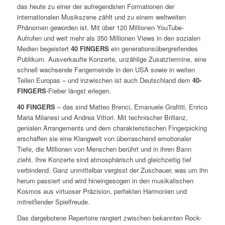
das heute zu einer der aufregendsten Formationen der
internationalen Musikszene zählt und zu einem weltweiten
Phänomen geworden ist. Mit über 120 Millionen YouTube-
Aufrufen und weit mehr als 350 Millionen Views in den sozialen
Medien begeistert
40 FINGERS
ein generationsübergreifendes
Publikum. Ausverkaufte Konzerte, unzählige Zusatztermine, eine
schnell wachsende Fangemeinde in den USA sowie in weiten
Teilen Europas – und inzwischen ist auch Deutschland dem
40-
FINGERS
-Fieber längst erlegen.
40 FINGERS
– das sind Matteo Brenci, Emanuele Grafitti, Enrico
Maria Milanesi und Andrea Vittori. Mit technischer Brillanz,
genialen Arrangements und dem charakteristischen Fingerpicking
erschaffen sie eine Klangwelt von überraschend emotionaler
Tiefe, die Millionen von Menschen berührt und in ihren Bann
zieht. Ihre Konzerte sind atmosphärisch und gleichzeitig tief
verbindend. Ganz unmittelbar vergisst der Zuschauer, was um ihn
herum passiert und wird hineingesogen in den musikalischen
Kosmos aus virtuoser Präzision, perfekten Harmonien und
mitreißender Spielfreude.
Das dargebotene Repertoire rangiert zwischen bekannten Rock-