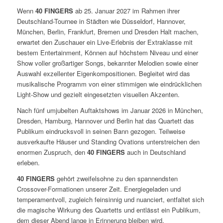
Wenn
40 FINGERS
ab 25. Januar 2027 im Rahmen ihrer
Deutschland-Tournee in Städten wie Düsseldorf, Hannover,
München, Berlin, Frankfurt, Bremen und Dresden Halt machen,
erwartet den Zuschauer ein Live-Erlebnis der Extraklasse mit
bestem Entertainment, Können auf höchstem Niveau und einer
Show voller großartiger Songs, bekannter Melodien sowie einer
Auswahl exzellenter Eigenkompositionen. Begleitet wird das
musikalische Programm von einer stimmigen wie eindrücklichen
Light-Show und gezielt eingesetzten visuellen Akzenten.
Nach fünf umjubelten Auftaktshows im Januar 2026 in München,
Dresden, Hamburg, Hannover und Berlin hat das Quartett das
Publikum eindrucksvoll in seinen Bann gezogen. Teilweise
ausverkaufte Häuser und Standing Ovations unterstreichen den
enormen Zuspruch, den
40 FINGERS
auch in Deutschland
erleben.
40 FINGERS
gehört zweifelsohne zu den spannendsten
Crossover-Formationen unserer Zeit. Energiegeladen und
temperamentvoll, zugleich feinsinnig und nuanciert, entfaltet sich
die magische Wirkung des Quartetts und entlässt ein Publikum,
dem dieser Abend lange in Erinnerung bleiben wird.