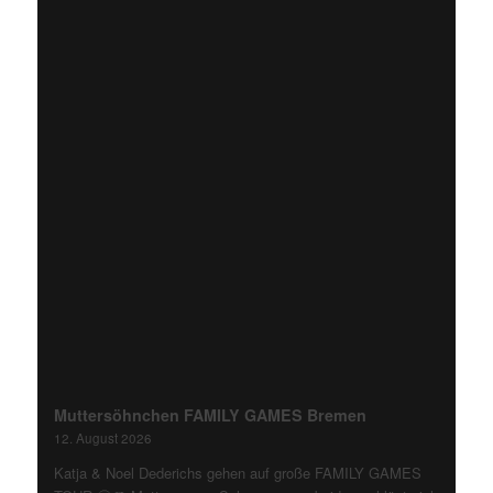
Muttersöhnchen FAMILY GAMES Bremen
12. August 2026
Katja & Noel Dederichs gehen auf große FAMILY GAMES