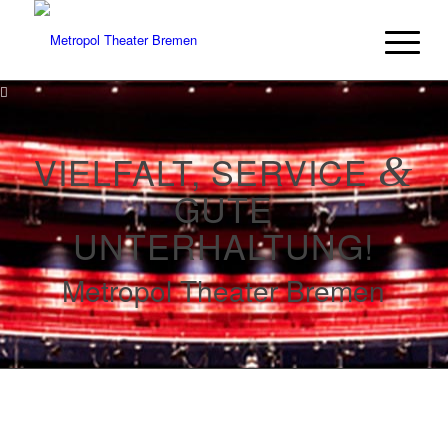
VIELFALT, SERVICE
&
GUTE
UNTERHALTUNG!
Metropol Theater Bremen