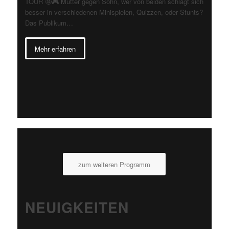
TOUR 🤩🎮 Mutter gegen Sohn, wer von beiden schlägt sich
besser in verschiedenen Minispielen, Quizzen, oder Stunts?
Das Publikum…
Mehr erfahren
zum weiteren Programm
NEUIGKEITEN