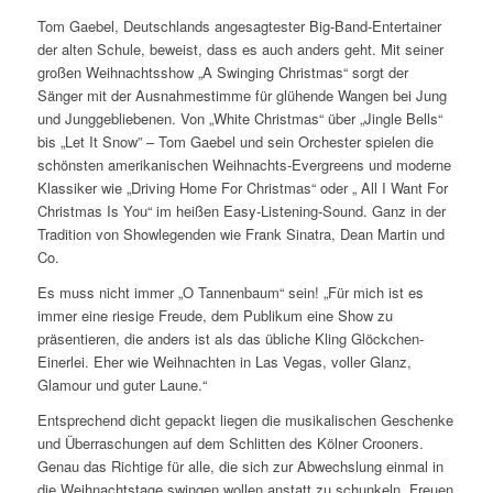
Tom Gaebel, Deutschlands angesagtester Big-Band-Entertainer
der alten Schule, beweist, dass es auch anders geht. Mit seiner
großen Weihnachtsshow „A Swinging Christmas“ sorgt der
Sänger mit der Ausnahmestimme für glühende Wangen bei Jung
und Junggebliebenen. Von „White Christmas“ über „Jingle Bells“
bis „Let It Snow” – Tom Gaebel und sein Orchester spielen die
schönsten amerikanischen Weihnachts-Evergreens und moderne
Klassiker wie „Driving Home For Christmas“ oder „ All I Want For
Christmas Is You“ im heißen Easy-Listening-Sound. Ganz in der
Tradition von Showlegenden wie Frank Sinatra, Dean Martin und
Co.
Es muss nicht immer „O Tannenbaum“ sein! „Für mich ist es
immer eine riesige Freude, dem Publikum eine Show zu
präsentieren, die anders ist als das übliche Kling Glöckchen-
Einerlei. Eher wie Weihnachten in Las Vegas, voller Glanz,
Glamour und guter Laune.“
Entsprechend dicht gepackt liegen die musikalischen Geschenke
und Überraschungen auf dem Schlitten des Kölner Crooners.
Genau das Richtige für alle, die sich zur Abwechslung einmal in
die Weihnachtstage swingen wollen anstatt zu schunkeln. Freuen