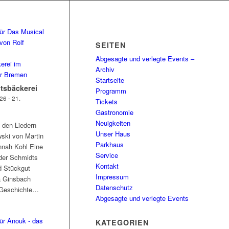
SEITEN
Abgesagte und verlegte Events –
Archiv
Startseite
tsbäckerei
Programm
6 - 21.
Tickets
Gastronomie
Neuigkeiten
 den Liedern
Unser Haus
ski von Martin
Parkhaus
nnah Kohl Eine
Service
der Schmidts
Kontakt
d Stückgut
Impressum
ia Ginsbach
Datenschutz
e Geschichte…
Abgesagte und verlegte Events
KATEGORIEN