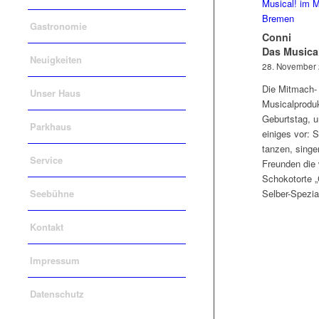
Gastronomie
Conni
Das Musica
Neuigkeiten
28. November
Die Mitmach-
Unser Haus
Musicalproduk
Geburtstag, u
Parkhaus
einiges vor: S
tanzen, singen
Service
Freunden die 
Schokotorte „
Seebühne
Selber-Spezia
Kontakt
Impressum
Datenschutz