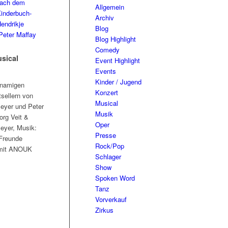
Allgemein
Archiv
Blog
Blog Highlight
Comedy
sical
Event Highlight
Events
Kinder / Jugend
hnamigen
Konzert
sellern von
Musical
eyer und Peter
Musik
org Veit &
Oper
eyer, Musik:
Presse
Freunde
Rock/Pop
 mit ANOUK
Schlager
Show
Spoken Word
Tanz
Vorverkauf
Zirkus