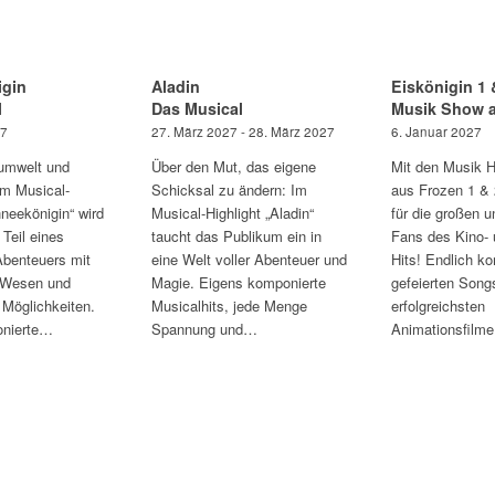
gin
Aladin
Eiskönigin 1 
l
Das Musical
Musik Show a
27
27. März 2027 - 28. März 2027
6. Januar 2027
umwelt und
Über den Mut, das eigene
Mit den Musik Hi
Im Musical-
Schicksal zu ändern: Im
aus Frozen 1 & 
hneekönigin“ wird
Musical-Highlight „Aladin“
für die großen u
Teil eines
taucht das Publikum ein in
Fans des Kino- 
benteuers mit
eine Welt voller Abenteuer und
Hits! Endlich k
 Wesen und
Magie. Eigens komponierte
gefeierten Songs
Möglichkeiten.
Musicalhits, jede Menge
erfolgreichsten
onierte…
Spannung und…
Animationsfilm