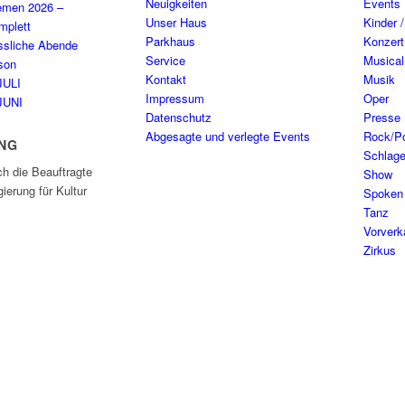
Neuigkeiten
Events
emen 2026 –
Unser Haus
Kinder 
plett
Parkhaus
Konzert
ssliche Abende
Service
Musical
son
Kontakt
Musik
JULI
Impressum
Oper
JUNI
Datenschutz
Presse
Abgesagte und verlegte Events
Rock/P
NG
Schlage
ch die Beauftragte
Show
ierung für Kultur
Spoken
Tanz
Vorverk
Zirkus