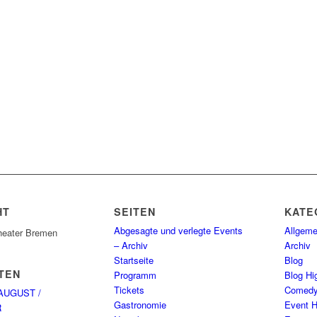
HT
SEITEN
KATE
Abgesagte und verlegte Events
Allgeme
heater Bremen
– Archiv
Archiv
Startseite
Blog
TEN
Programm
Blog Hig
Tickets
Comed
AUGUST /
Gastronomie
Event H
R