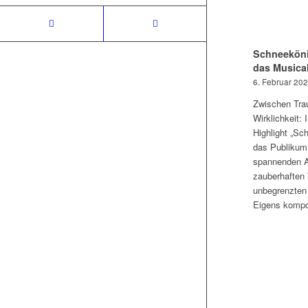
Schneeköni
das Musica
6. Februar 20
Zwischen Tra
Wirklichkeit: 
Highlight „Sc
das Publikum 
spannenden A
zauberhaften
unbegrenzten 
Eigens komp