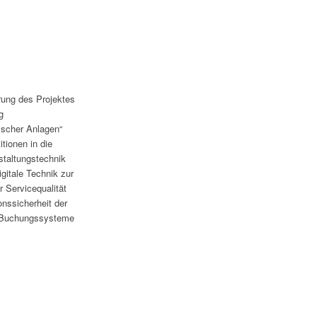
rung des Projektes
g
ischer Anlagen“
tionen in die
nstaltungstechnik
igitale Technik zur
r Servicequalität
onssicherheit der
 Buchungssysteme