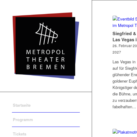
Siegfried &
Las Vegas 
26. Februar 20
2027
Las Vegas in
auf für Siegfr
glühender Ene
goldener Euph
Königstiger d
die Bühne, u
zu verzaubern
Startseite
fabelhaften…
Programm
Tickets