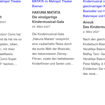
HAKUNA MATATA
l!
Die einzigartige
Kindermusical-Gala
Anouk
 2027
Das Kindermu
24. März 2027
2. März 2027
Die Kindermusical-Gala
tion! Conni hat
„Hakuna Matata“ verspricht
nd da hat sie so
Nach den gleic
eine zauberhafte Reise durch
pielen, toben,
Kinderbuch-Best
die bunte Welt der Musicals,
, mit ihren
Hendrikje Balsm
den bekanntesten Disney-
weltbeste
Maffay Text: Ge
Filmen, sowie den beliebtesten
Conni-Super-
Hendrikje Balsm
Kinderfilmen-und Serien und…
l!“ backen,…
Peter Maffay & 
Entdecken Sie
das neue…