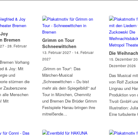
 Joy
in Bremen
Grimm on Tour
Schneewittchen
27 - 28. Februar
13. Februar 2027 - 14. Februar
Die Weihnach
2027
15. Dezember 202
 Bremen Vorhang
Dezember 2026
ied & Joy: Mit
„Grimm on Tour“: Das
rgie und
Märchen-Musical
Das Musical mit
orie stürmen die
„Schneewittchen – Du bist
von Rolf Zuckow
er Zauberszene
mehr als dein Spiegelbild!“ auf
Lingnau und Ha
m alle Menschen
Tour in München, Chemnitz
Produktion von 
! Mit
und Bremen Die Brüder Grimm
Tivoli GmbH un
Festspiele Hanau bringen ihre
Illustration: Jul
mitreißende…
Eine turbulent