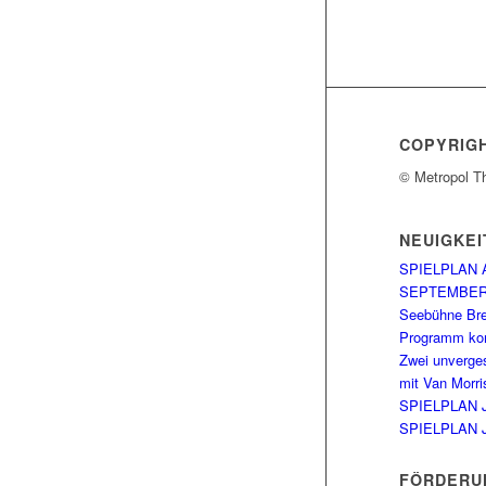
COPYRIG
© Metropol T
NEUIGKEI
SPIELPLAN 
SEPTEMBE
Seebühne Br
Programm kom
Zwei unverge
mit Van Morri
SPIELPLAN 
SPIELPLAN 
FÖRDERU