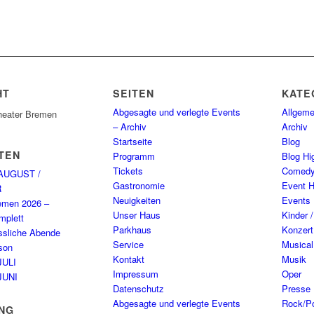
HT
SEITEN
KATE
Abgesagte und verlegte Events
Allgeme
heater Bremen
– Archiv
Archiv
Startseite
Blog
TEN
Programm
Blog Hig
Tickets
Comed
AUGUST /
Gastronomie
Event H
R
Neuigkeiten
Events
emen 2026 –
Unser Haus
Kinder 
plett
Parkhaus
Konzert
ssliche Abende
Service
Musical
son
Kontakt
Musik
JULI
Impressum
Oper
JUNI
Datenschutz
Presse
Abgesagte und verlegte Events
Rock/P
NG