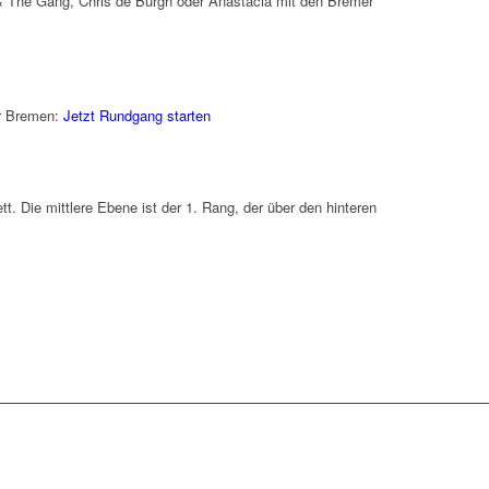
 & The Gang, Chris de Burgh oder Anastacia mit den Bremer
er Bremen:
Jetzt Rundgang starten
tt. Die mittlere Ebene ist der 1. Rang, der über den hinteren