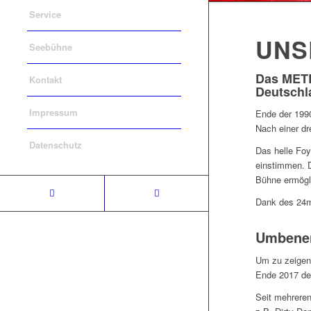
Service
UNS
Seebühne
Das METR
Kontakt
Deutschl
Impressum
Ende der 199
Nach einer dr
Datenschutz
Das helle Foy
einstimmen. D
Bühne ermögl
Dank des 24m
Umbenen
Um zu zeigen,
Ende 2017 d
Seit mehreren