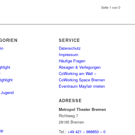
Seite 1 von 0
GORIEN
SERVICE
in
Datenschutz
Impressum
Häufige Fragen
hlight
Absagen & Verlegungen
y
CoWorking am Wall –
ighlight
CoWorking Space Bremen
Eventraum Mayfair mieten
/ Jugend
ADRESSE
Metropol Theater Bremen
Richtweg 7
28195 Bremen
op
Tel.:
+49 421 – 988850 – 0