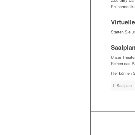
z.B. Dirty Da
Philharmonike
Virtuell
Starten Sie u
Saalpla
Unser Theater 
Reihen das Pa
Hier können S
Saalplan