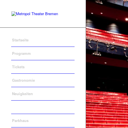
Startseite
Programm
Tickets
Gastronomie
Neuigkeiten
Unser Haus
Parkhaus