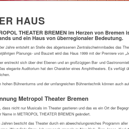
ER HAUS
OPOL THEATER BREMEN im Herzen von Bremen ist 
ands und ein Haus von überregionaler Bedeutung.
0er Jahre entsteht an Stelle des abgerissenen Zentralschwimmbades das Th
eijährigen Planungs- und Bauzeit wird das Haus 1999 mit der Premiere von „Jek
er erstreckt sich über drei Ebenen und an großzügigen Bar- und Gastronomi
as elegante Auditorium hat den Charakter eines Amphitheaters. Es verfügt übe
ichen.
 hohen Bühnenturms und der umfangreichen Bühnentechnik können auch aufw
nung Metropol Theater Bremen
 dass nicht nur Musicals im Theater gastieren und das es ein Ort der Begeg
er Name in METROPOL THEATER BREMEN geändert.
 Jahren besticht das Theater durch ein abwechslungsreiches Programm alle