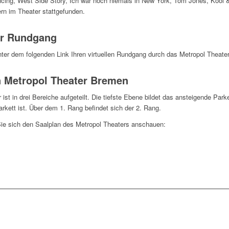
ncing, West Side Story, Ich war noch niemals in New York, Tom Jones, Kool
rn im Theater stattgefunden.
er Rundgang
nter dem folgenden Link Ihren virtuellen Rundgang durch das Metropol Theat
n Metropol Theater Bremen
ist in drei Bereiche aufgeteilt. Die tiefste Ebene bildet das ansteigende Parke
rkett ist. Über dem 1. Rang befindet sich der 2. Rang.
ie sich den Saalplan des Metropol Theaters anschauen: