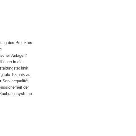
rung des Projektes
g
ischer Anlagen“
tionen in die
nstaltungstechnik
igitale Technik zur
r Servicequalität
onssicherheit der
 Buchungssysteme