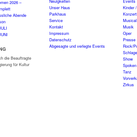
Neuigkeiten
Events
emen 2026 –
Unser Haus
Kinder 
plett
Parkhaus
Konzert
ssliche Abende
Service
Musical
son
Kontakt
Musik
JULI
Impressum
Oper
JUNI
Datenschutz
Presse
Abgesagte und verlegte Events
Rock/P
NG
Schlage
ch die Beauftragte
Show
ierung für Kultur
Spoken
Tanz
Vorverk
Zirkus