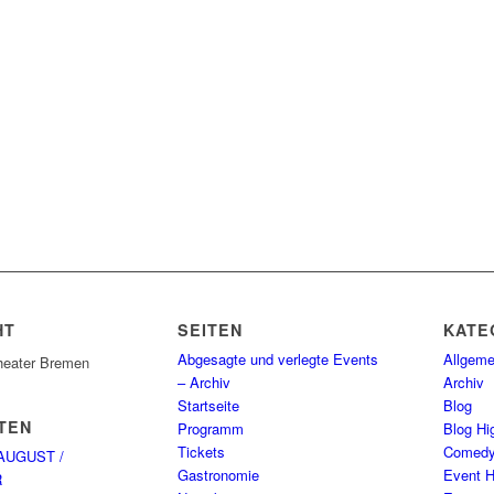
HT
SEITEN
KATE
Abgesagte und verlegte Events
Allgeme
heater Bremen
– Archiv
Archiv
Startseite
Blog
TEN
Programm
Blog Hig
Tickets
Comed
AUGUST /
Gastronomie
Event H
R