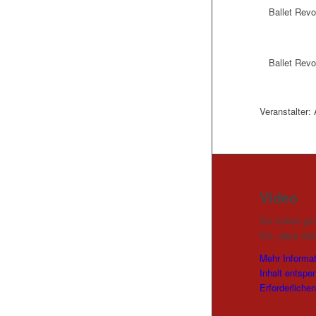
Ballet Revo
Ballet Revo
Veranstalter
Video
Sie sehen ger
Sie, dass dab
Mehr Informa
Inhalt entsper
Erforderliche