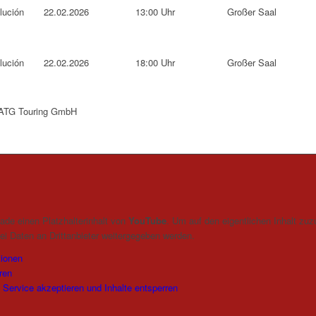
lución
22.02.2026
13:00 Uhr
Großer Saal
lución
22.02.2026
18:00 Uhr
Großer Saal
: ATG Touring GmbH
ade einen Platzhalterinhalt von
YouTube
. Um auf den eigentlichen Inhalt zuzu
ei Daten an Drittanbieter weitergegeben werden.
tionen
ren
n Service akzeptieren und Inhalte entsperren