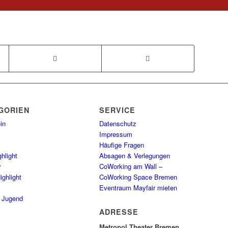
GORIEN
SERVICE
in
Datenschutz
Impressum
Häufige Fragen
hlight
Absagen & Verlegungen
y
CoWorking am Wall –
ighlight
CoWorking Space Bremen
Eventraum Mayfair mieten
/ Jugend
ADRESSE
Metropol Theater Bremen