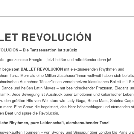
LET REVOLUCIÓN
LUCIÓN – Die Tanzsensation ist zurück!
ts, grenzenlose Energie – jetzt heißer und mitreißender denn je!
n begeistert
BALLET REVOLUCIÓN
mit elektrisierenden Rhythmen und
ichem Tanz. Mehr als eine Million Zuschauer*innen weltweit haben sich bereits
ubanischen Ausnahme-Tänzer*innen verschmelzen klassisches Ballett mit St
 Dance und heißen Latin Moves – mit beeindruckender Präzision, Eleganz u
ynamik. Jede Bewegung ist Ausdruck purer Emotionen und kubanischer Leben
zu den größten Hits von Weltstars wie Lady Gaga, Bruno Mars, Sabrina Carpe
en mehr. Eine Show, die begeistert, das Herz höherschlagen und niemanden sti
den Beat und spüre die Revolución.
iche Rhythmen, pure Leidenschaft, atemberaubender Tanz!
sverkauften Tourneen – von Sydney und Singapur über London bis Paris und