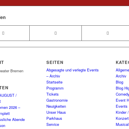
len
HT
SEITEN
KATE
Abgesagte und verlegte Events
Allgeme
heater Bremen
– Archiv
Archiv
Startseite
Blog
TEN
Programm
Blog Hig
Tickets
Comed
AUGUST /
Gastronomie
Event H
R
Neuigkeiten
Events
emen 2026 –
Unser Haus
Kinder 
plett
Parkhaus
Konzert
ssliche Abende
Service
Musical
son