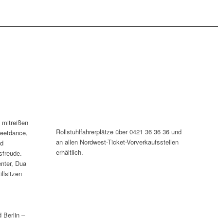
 mitreißen
Rollstuhlfahrerplätze über 0421 36 36 36 und
reetdance,
an allen Nordwest-Ticket-Vorverkaufsstellen
nd
erhältlich.
sfreude.
nter, Dua
llsitzen
 Berlin –