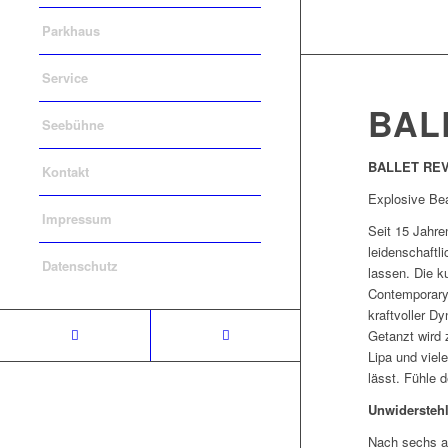
Parkhaus
Service
BAL
Seebühne
BALLET REVO
Kontakt
Explosive Bea
Impressum
Seit 15 Jahre
leidenschaftl
Datenschutz
lassen. Die k
Contemporary
kraftvoller D
Getanzt wird 
Lipa und viel
lässt. Fühle 
Unwiderstehl
Nach sechs au