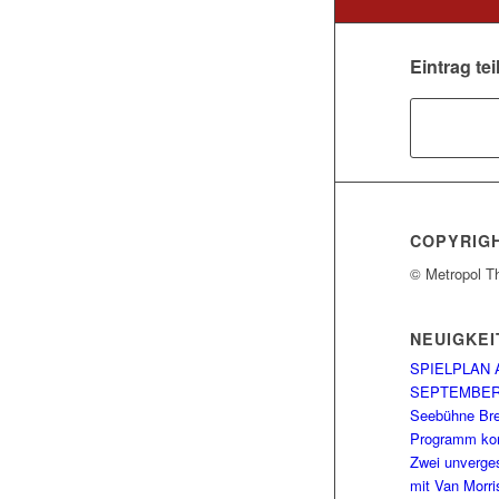
Eintrag tei
COPYRIG
© Metropol T
NEUIGKEI
SPIELPLAN 
SEPTEMBE
Seebühne Br
Programm kom
Zwei unverge
mit Van Morri