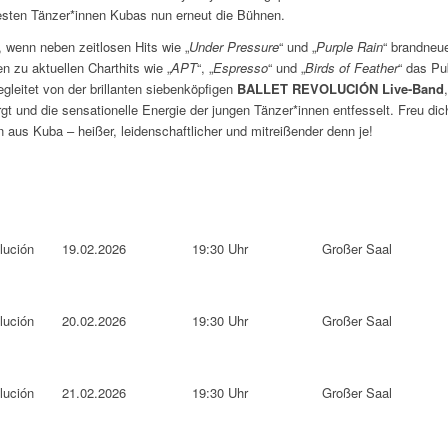
esten Tänzer*innen Kubas nun erneut die Bühnen.
, wenn neben zeitlosen Hits wie „
Under Pressure
“ und „
Purple Rain
“ brandneu
n zu aktuellen Charthits wie „
APT
“, „
Espresso
“ und „
Birds of Feather
“ das Pu
egleitet von der brillanten siebenköpfigen
BALLET REVOLUCIÓN Live-Band
t und die sensationelle Energie der jungen Tänzer*innen entfesselt. Freu dich
n aus Kuba – heißer, leidenschaftlicher und mitreißender denn je!
lución
19.02.2026
19:30 Uhr
Großer Saal
lución
20.02.2026
19:30 Uhr
Großer Saal
lución
21.02.2026
19:30 Uhr
Großer Saal