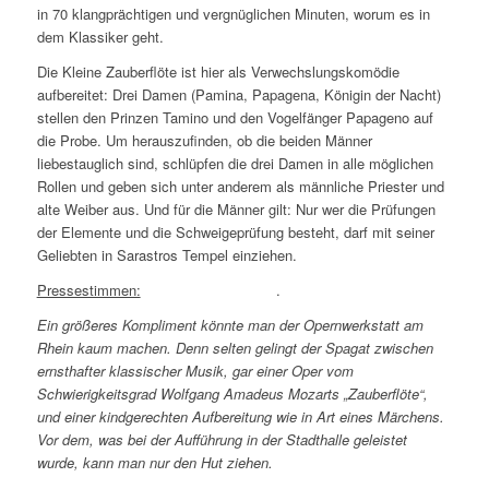
in 70 klangprächtigen und vergnüglichen Minuten, worum es in
dem Klassiker geht.
Die Kleine Zauberflöte ist hier als Verwechslungskomödie
aufbereitet: Drei Damen (Pamina, Papagena, Königin der Nacht)
stellen den Prinzen Tamino und den Vogelfänger Papageno auf
die Probe. Um herauszufinden, ob die beiden Männer
liebestauglich sind, schlüpfen die drei Damen in alle möglichen
Rollen und geben sich unter anderem als männliche Priester und
alte Weiber aus. Und für die Männer gilt: Nur wer die Prüfungen
der Elemente und die Schweigeprüfung besteht, darf mit seiner
Geliebten in Sarastros Tempel einziehen.
Pressestimmen:
.
Ein größeres Kompliment könnte man der Opernwerkstatt am
Rhein kaum machen. Denn selten gelingt der Spagat zwischen
ernsthafter klassischer Musik, gar einer Oper vom
Schwierigkeitsgrad Wolfgang Amadeus Mozarts „Zauberflöte“,
und einer kindgerechten Aufbereitung wie in Art eines Märchens.
Vor dem, was bei der Aufführung in der Stadthalle geleistet
wurde, kann man nur den Hut ziehen.