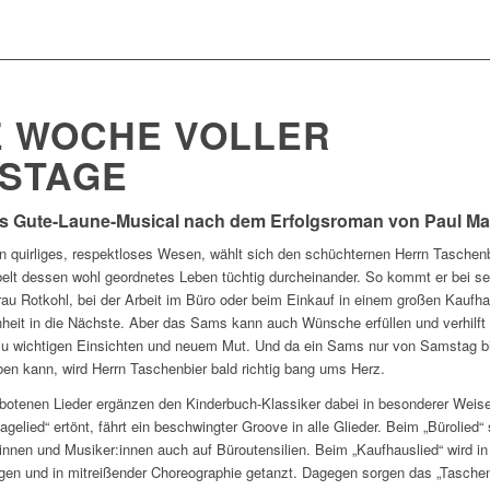
E WOCHE VOLLER
STAGE
es
Gute-Laune-Musical nach dem Erfolgsroman von Paul Ma
 quirliges, respektloses Wesen, wählt sich den schüchternen Herrn Taschen
elt dessen wohl geordnetes Leben tüchtig durcheinander. So kommt er bei se
rau Rotkohl, bei der Arbeit im Büro oder beim Einkauf in einem großen Kaufh
nheit in die Nächste. Aber das Sams kann auch Wünsche erfüllen und verhilft
zu wichtigen Einsichten und neuem Mut. Und da ein Sams nur von Samstag b
en kann, wird Herrn Taschenbier bald richtig bang ums Herz.
ebotenen Lieder ergänzen den Kinderbuch-Klassiker dabei in besonderer Weis
elied“ ertönt, fährt ein beschwingter Groove in alle Glieder. Beim „Bürolied“ 
innen und Musiker:innen auch auf Büroutensilien. Beim „Kaufhauslied“ wird in
en und in mitreißender Choreographie getanzt. Dagegen sorgen das „Taschenb