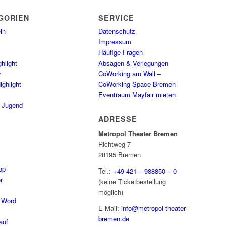
GORIEN
SERVICE
in
Datenschutz
Impressum
Häufige Fragen
hlight
Absagen & Verlegungen
y
CoWorking am Wall –
ighlight
CoWorking Space Bremen
Eventraum Mayfair mieten
/ Jugend
ADRESSE
Metropol Theater Bremen
Richtweg 7
28195 Bremen
op
Tel.:
+49 421 – 988850 – 0
r
(keine Ticketbestellung
möglich)
 Word
E-Mail:
info@metropol-theater-
bremen.de
auf