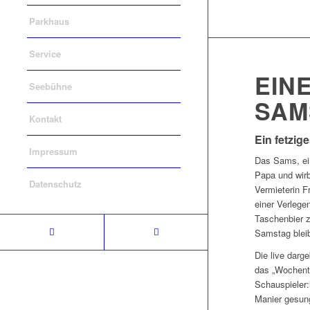
Parkhaus
Service
EIN
Seebühne
SAM
Kontakt
Ein
fetzig
Impressum
Das Sams, ein
Papa und wirb
Datenschutz
Vermieterin F
einer Verlege
Taschenbier 
Samstag bleib
Die live darg
das „Wochentag
Schauspieler:
Manier gesung