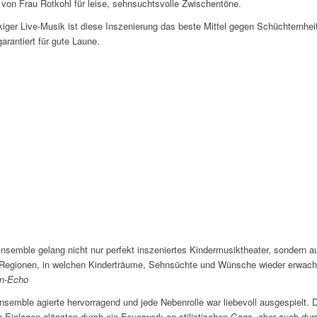
 von Frau Rotkohl für leise, sehnsuchtsvolle Zwischentöne.
ckiger Live-Musik ist diese Inszenierung das beste Mittel gegen Schüchternhei
arantiert für gute Laune.
emble gelang nicht nur perfekt inszeniertes Kindermusiktheater, sondern a
Regionen, in welchen Kinderträume, Sehnsüchte und Wünsche wieder erwac
n-Echo
semble agierte hervorragend und jede Nebenrolle war liebevoll ausgespielt. D
 Einlagen glänzten durch ein Feuerwerk an stilistischen Gags, aber auch dur