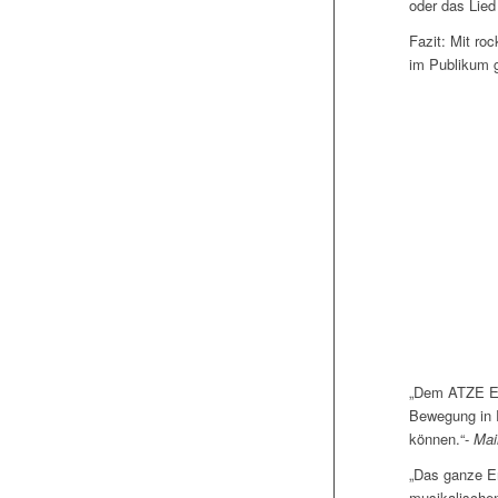
oder das Lied
Fazit: Mit ro
im Publikum g
„Dem ATZE Ens
Bewegung in 
können.“-
Mai
„Das ganze En
musikalischen