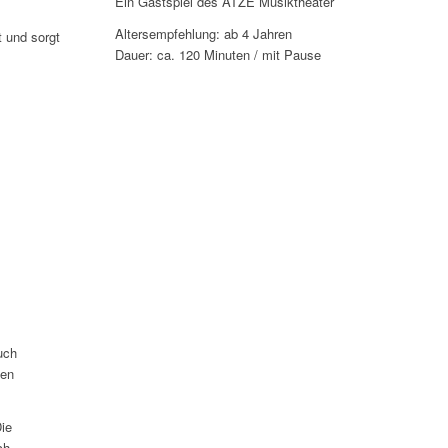
Ein Gastspiel des ATZE Musiktheater
Altersempfehlung: ab 4 Jahren
t und sorgt
Dauer: ca. 120 Minuten / mit Pause
uch
hen
ie
ch