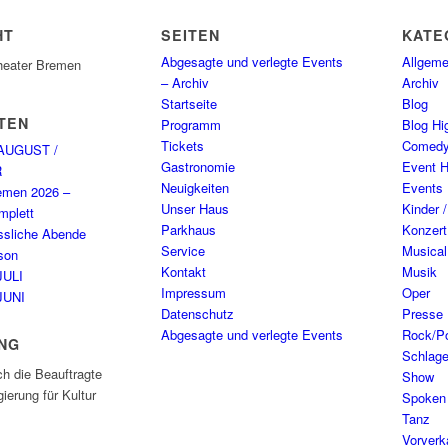
HT
SEITEN
KATE
Abgesagte und verlegte Events
Allgeme
heater Bremen
– Archiv
Archiv
Startseite
Blog
TEN
Programm
Blog Hig
Tickets
Comed
AUGUST /
Gastronomie
Event H
R
Neuigkeiten
Events
emen 2026 –
Unser Haus
Kinder 
plett
Parkhaus
Konzert
ssliche Abende
Service
Musical
son
Kontakt
Musik
JULI
Impressum
Oper
JUNI
Datenschutz
Presse
Abgesagte und verlegte Events
Rock/P
NG
Schlage
ch die Beauftragte
Show
ierung für Kultur
Spoken
Tanz
Vorverk