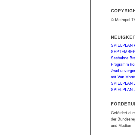
COPYRIG
© Metropol T
NEUIGKEI
SPIELPLAN 
SEPTEMBE
Seebühne Br
Programm kom
Zwei unverge
mit Van Morri
SPIELPLAN 
SPIELPLAN 
FÖRDERU
Gefördert dur
der Bundesreg
und Medien