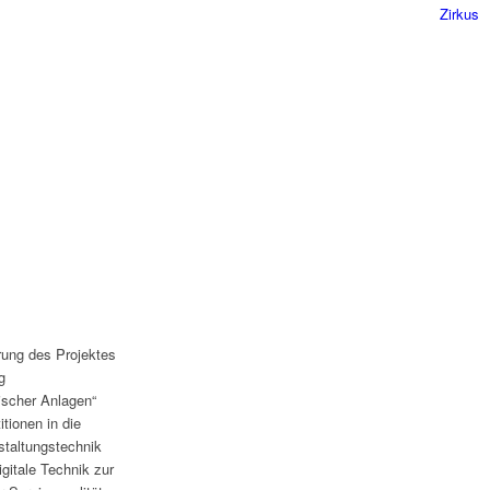
Zirkus
rung des Projektes
g
ischer Anlagen“
tionen in die
nstaltungstechnik
igitale Technik zur