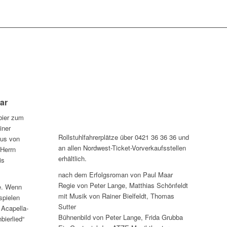
ar
bier zum
iner
Rollstuhlfahrerplätze über 0421 36 36 36 und
aus von
an allen Nordwest-Ticket-Vorverkaufsstellen
 Herrn
erhältlich.
is
nach dem Erfolgsroman von Paul Maar
Regie von Peter Lange, Matthias Schönfeldt
e. Wenn
mit Musik von Rainer Bielfeldt, Thomas
spielen
Sutter
 Acapella-
Bühnenbild von Peter Lange, Frida Grubba
ierlied“