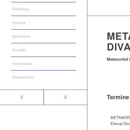
Parkhaus
Service
MET
Seebühne
DIV
Kontakt
Metamorkid i
Impressum
Datenschutz
Termine
METAMORK
Eternal Div