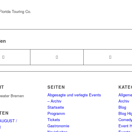
Florida Touring Co.
len
HT
SEITEN
KATE
Abgesagte und verlegte Events
Allgeme
heater Bremen
– Archiv
Archiv
Startseite
Blog
TEN
Programm
Blog Hig
Tickets
Comed
AUGUST /
Gastronomie
Event H
R
Neuigkeiten
Events