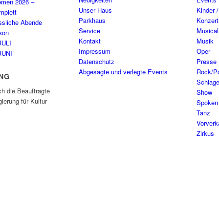
emen 2026 –
Unser Haus
Kinder 
plett
Parkhaus
Konzert
ssliche Abende
Service
Musical
son
Kontakt
Musik
JULI
Impressum
Oper
JUNI
Datenschutz
Presse
Abgesagte und verlegte Events
Rock/P
NG
Schlage
ch die Beauftragte
Show
ierung für Kultur
Spoken
Tanz
Vorverk
Zirkus