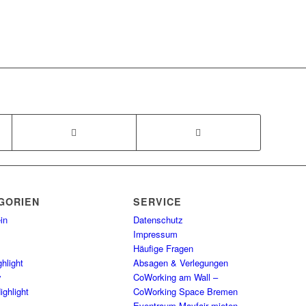
GORIEN
SERVICE
in
Datenschutz
Impressum
Häufige Fragen
hlight
Absagen & Verlegungen
y
CoWorking am Wall –
ighlight
CoWorking Space Bremen
Eventraum Mayfair mieten