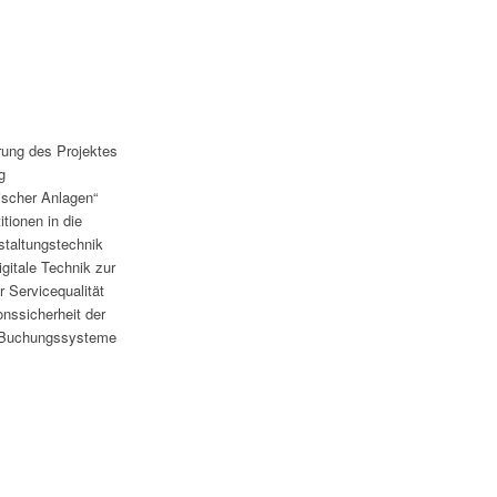
rung des Projektes
g
ischer Anlagen“
tionen in die
nstaltungstechnik
igitale Technik zur
r Servicequalität
onssicherheit der
 Buchungssysteme