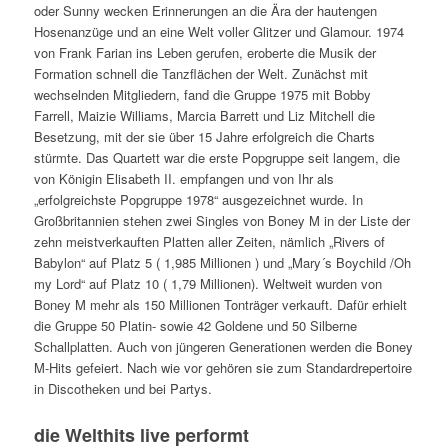
oder Sunny wecken Erinnerungen an die Ära der hautengen
Hosenanzüge und an eine Welt voller Glitzer und Glamour. 1974
von Frank Farian ins Leben gerufen, eroberte die Musik der
Formation schnell die Tanzflächen der Welt. Zunächst mit
wechselnden Mitgliedern, fand die Gruppe 1975 mit Bobby
Farrell, Maizie Williams, Marcia Barrett und Liz Mitchell die
Besetzung, mit der sie über 15 Jahre erfolgreich die Charts
stürmte. Das Quartett war die erste Popgruppe seit langem, die
von Königin Elisabeth II. empfangen und von Ihr als
„erfolgreichste Popgruppe 1978“ ausgezeichnet wurde. In
Großbritannien stehen zwei Singles von Boney M in der Liste der
zehn meistverkauften Platten aller Zeiten, nämlich „Rivers of
Babylon“ auf Platz 5 ( 1,985 Millionen ) und „Mary´s Boychild /Oh
my Lord“ auf Platz 10 ( 1,79 Millionen). Weltweit wurden von
Boney M mehr als 150 Millionen Tonträger verkauft. Dafür erhielt
die Gruppe 50 Platin- sowie 42 Goldene und 50 Silberne
Schallplatten. Auch von jüngeren Generationen werden die Boney
M-Hits gefeiert. Nach wie vor gehören sie zum Standardrepertoire
in Discotheken und bei Partys.
die Welthits live performt