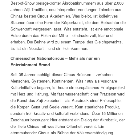
Best-of-Show preisgekrönter Akrobatiknummern aus über 2.000
Jahren Zájì-Tradition, neu interpretiert von jungen Talenten aus
Chinas besten Circus Akademien. Was bleibt, ist kollektives
Staunen über eine Form der Körperkunst, die dem Betrachter die
Schwerkraft vergessen lässt. Was entsteht, ist eine emotionale
Reise durch das Reich der Mitte – eindrucksvoll, klar und
erhaben. Die Bühne wird zu einem Tempel des Gleichgewichts.
Es ist ein Neustart – und ein Heimkommen.
Chinesischer Nationalcircus – Mehr als nur ein
Entertainment Brand
Seit 35 Jahren schlägt dieser Circus Brücken – zwischen
Menschen, Systemen, Kontinenten. Was 1989 als visionäre
Kulturinitiative begann, ist heute ein europäisches Erfolgsprojekt
mit Herz und Haltung. Mit fast wissenschaftlicher Präzision wird
die Kunst des Zájì zelebriert – als Ausdruck einer Philosophie,
die Körper, Geist und Seele vereint. Kein staatliches Produkt,
sondern frei, kreativ und kulturell verbindend. Über 15 Millionen
Zuschauer bezeugen: Hier entsteht ein Dialog der Akrobatik, der
die Tiefe Chinas mit westlicher Offenheit vereint. Ein
atemraubender Circus als Bühne der Völkerverständigung.