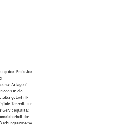
rung des Projektes
g
ischer Anlagen“
tionen in die
nstaltungstechnik
igitale Technik zur
r Servicequalität
onssicherheit der
 Buchungssysteme