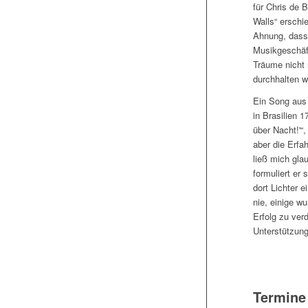
für Chris de 
Walls“ erschie
Ahnung, dass 
Musikgeschäft
Träume nicht 
durchhalten w
Ein Song aus 
in Brasilien 
über Nacht!'“,
aber die Erfah
ließ mich gla
formuliert er 
dort Lichter e
nie, einige w
Erfolg zu ver
Unterstützung
Termine