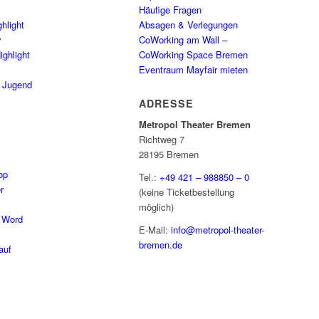
Häufige Fragen
hlight
Absagen & Verlegungen
y
CoWorking am Wall –
ighlight
CoWorking Space Bremen
Eventraum Mayfair mieten
/ Jugend
ADRESSE
Metropol Theater Bremen
Richtweg 7
28195 Bremen
op
Tel.:
+49 421 – 988850 – 0
r
(keine Ticketbestellung
möglich)
 Word
E-Mail:
info@metropol-theater-
bremen.de
auf