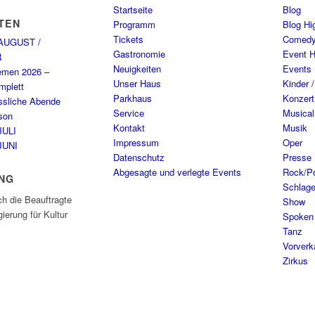
Startseite
Blog
TEN
Programm
Blog Hig
Tickets
Comed
AUGUST /
Gastronomie
Event H
R
Neuigkeiten
Events
emen 2026 –
Unser Haus
Kinder 
plett
Parkhaus
Konzert
ssliche Abende
Service
Musical
son
Kontakt
Musik
JULI
Impressum
Oper
JUNI
Datenschutz
Presse
Abgesagte und verlegte Events
Rock/P
NG
Schlage
ch die Beauftragte
Show
ierung für Kultur
Spoken
Tanz
Vorverk
Zirkus