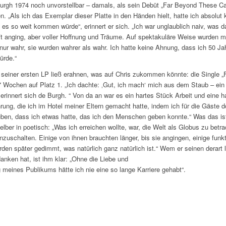
Burgh 1974 noch unvorstellbar – damals, als sein Debüt „Far Beyond These Ca
n. „Als ich das Exemplar dieser Platte in den Händen hielt, hatte ich absolut 
es so weit kommen würde“, erinnert er sich. „Ich war unglaublich naiv, was d
 anging, aber voller Hoffnung und Träume. Auf spektakuläre Weise wurden m
nur wahr, sie wurden wahrer als wahr. Ich hatte keine Ahnung, dass ich 50 Ja
ürde.“
seiner ersten LP ließ erahnen, was auf Chris zukommen könnte: die Single „F
17 Wochen auf Platz 1. „Ich dachte: ‚Gut, ich mach‘ mich aus dem Staub – ein 
 erinnert sich de Burgh. “ Von da an war es ein hartes Stück Arbeit und eine ha
rung, die ich im Hotel meiner Eltern gemacht hatte, indem ich für die Gäste do
uben, dass ich etwas hatte, das ich den Menschen geben konnte.“ Was das is
selber in poetisch: „Was ich erreichen wollte, war, die Welt als Globus zu betr
inzuschalten. Einige von ihnen brauchten länger, bis sie angingen, einige funkt
urden später gedimmt, was natürlich ganz natürlich ist.“ Wem er seinen derart 
danken hat, ist ihm klar: „Ohne die Liebe und
 meines Publikums hätte ich nie eine so lange Karriere gehabt“.