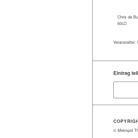
Chris de Bu
50LO
Veranstalter
Eintrag tei
COPYRIG
© Metropol T