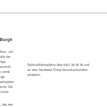
 Burgh
tour. „Ich
ählt der
tige
Rollstuhlfahrerplätze über 0421 36 36 36 und
sschnitt
an allen Nordwest-Ticket-Vorverkaufsstellen
 verrät
erhältlich.
änge
Gastspielen
ache: Die
Events
n, das war