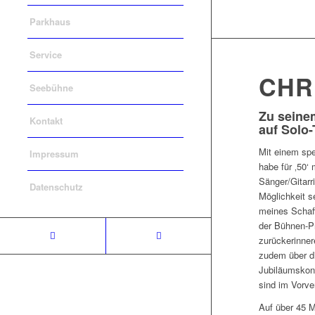
Parkhaus
Service
CHR
Seebühne
Zu seinem
Kontakt
auf Solo
Mit einem spe
Impressum
habe für ‚50‘
Sänger/Gitarr
Datenschutz
Möglichkeit s
meines Schaff
der Bühnen-Pr
zurückerinnere
zudem über di
Jubiläumskon
sind im Vorver
Auf über 45 M