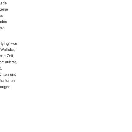
stle
keine
as
eine
hre
lying“ war
Weltstar,
rte Zeit,
rt auftrat,
t,
achten und
ionierten
langen