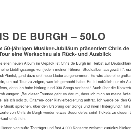
IS DE BURGH – 50LO
 50-jährigen Musiker-Jubiläum präsentiert Chris de
-Tour eine Werkschau als Rück- und Ausblick
ziellen neuen Album im Gepäck ist Chris de Burgh im Herbst auf Deutschland
 meine Lieblingssongs von jedem meiner früheren Studioalben ausgewählt“, erz
ist/Pianist, „und dazu drei neue Lieder aufgenommen. Es wird also eine großar
ein, um auf Tour zu zeigen, was ich gemacht habe. Es ist natürlich nur ein Au
ens, denn ich habe bislang rund 330 Songs verfasst.“ Auch über die Konzerte
ofi einiges: „Bei dieser Tournee geht es darum, dass ich mich an meine Anf
, als ich solo zu Gitarren- oder Klavierbegleitung auftrat. Ich werde bei den 
e Musik sprechen, über den Ursprung der Songs und ihren Hintergrund.“ Tats
zerte von Chris de Burgh werden etwas Besonderes sein! Tickets zu diesen 
kauf erhältlich.
illionen verkaufte Tonträger und fast 4.000 Konzerte weltweit zurückzublicke