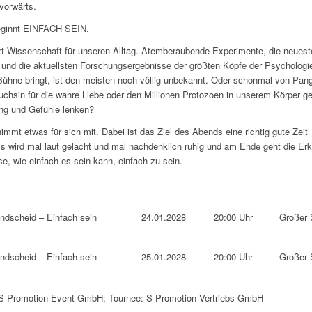
 vorwärts.
eginnt EINFACH SEIN.
t Wissenschaft für unseren Alltag. Atemberaubende Experimente, die neueste
und die aktuellsten Forschungsergebnisse der größten Köpfe der Psychologi
Bühne bringt, ist den meisten noch völlig unbekannt. Oder schonmal von Pang
uchsin für die wahre Liebe oder den Millionen Protozoen in unserem Körper ge
ng und Gefühle lenken?
mmt etwas für sich mit. Dabei ist das Ziel des Abends eine richtig gute Zeit
wird mal laut gelacht und mal nachdenklich ruhig und am Ende geht die Erk
e, wie einfach es sein kann, einfach zu sein.
ndscheid – Einfach sein
24.01.2028
20:00 Uhr
Großer 
ndscheid – Einfach sein
25.01.2028
20:00 Uhr
Großer 
: S-Promotion Event GmbH; Tournee: S-Promotion Vertriebs GmbH