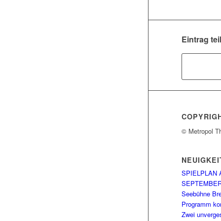
Eintrag tei
COPYRIG
© Metropol T
NEUIGKEI
SPIELPLAN 
SEPTEMBE
Seebühne Br
Programm kom
Zwei unverge