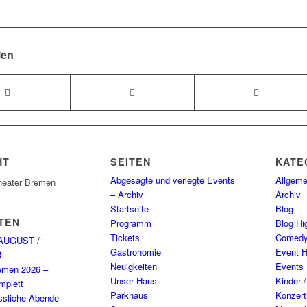
len
HT
SEITEN
KATE
Abgesagte und verlegte Events
Allgeme
heater Bremen
– Archiv
Archiv
Startseite
Blog
TEN
Programm
Blog Hig
Tickets
Comed
AUGUST /
Gastronomie
Event H
R
Neuigkeiten
Events
emen 2026 –
Unser Haus
Kinder 
plett
Parkhaus
Konzert
ssliche Abende