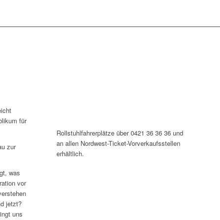
icht
blikum für
Rollstuhlfahrerplätze über 0421 36 36 36 und
an allen Nordwest-Ticket-Vorverkaufsstellen
u zur
erhältlich.
gt, was
ration vor
verstehen
d jetzt?
ingt uns