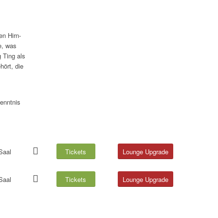
n Hirn-
e, was
 Ting als
hört, die
enntnis
Saal
Tickets
Lounge Upgrade
Saal
Tickets
Lounge Upgrade