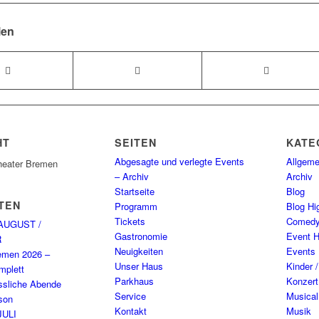
len
HT
SEITEN
KATE
Abgesagte und verlegte Events
Allgeme
heater Bremen
– Archiv
Archiv
Startseite
Blog
TEN
Programm
Blog Hig
Tickets
Comed
AUGUST /
Gastronomie
Event H
R
Neuigkeiten
Events
emen 2026 –
Unser Haus
Kinder 
plett
Parkhaus
Konzert
ssliche Abende
Service
Musical
son
Kontakt
Musik
JULI