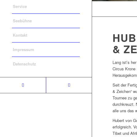
Service
Seebühne
HUB
Kontakt
& ZE
Impressum
Lang ist’s he
Datenschutz
Circus Krone 
Herausgekomm
Seit der Fert
& Zeichen“ wu
Tournee zu ge
durchkreuzt. 
alle uns das 
Hubert von Go
erfolgreich. 
Tibet und Afr