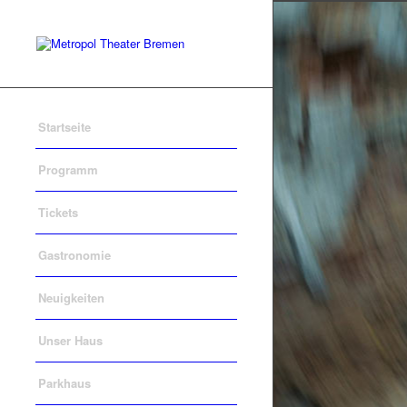
Startseite
Programm
Tickets
Gastronomie
Neuigkeiten
Unser Haus
Parkhaus