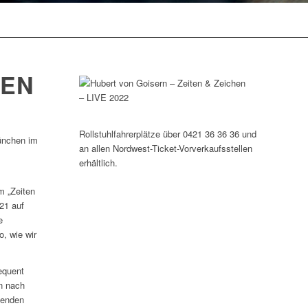
TEN
Rollstuhlfahrerplätze über 0421 36 36 36 und
München im
an allen Nordwest-Ticket-Vorverkaufsstellen
erhältlich.
m „Zeiten
21 auf
e
o, wie wir
equent
n nach
henden