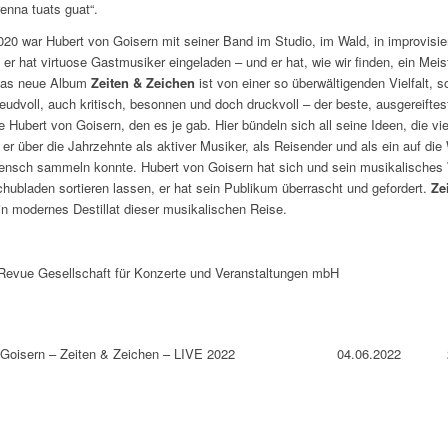
enna tuats guat“.
020 war Hubert von Goisern mit seiner Band im Studio, im Wald, in improvisie
 er hat virtuose Gastmusiker eingeladen – und er hat, wie wir finden, ein Meis
Das neue Album
Zeiten & Zeichen
ist von einer so überwältigenden Vielfalt, s
eudvoll, auch kritisch, besonnen und doch druckvoll – der beste, ausgereiftes
 Hubert von Goisern, den es je gab. Hier bündeln sich all seine Ideen, die vi
 er über die Jahrzehnte als aktiver Musiker, als Reisender und als ein auf die
ensch sammeln konnte. Hubert von Goisern hat sich und sein musikalisches
chubladen sortieren lassen, er hat sein Publikum überrascht und gefordert.
Ze
in modernes Destillat dieser musikalischen Reise.
 Revue Gesellschaft für Konzerte und Veranstaltungen mbH
 Goisern – Zeiten & Zeichen – LIVE 2022
04.06.2022