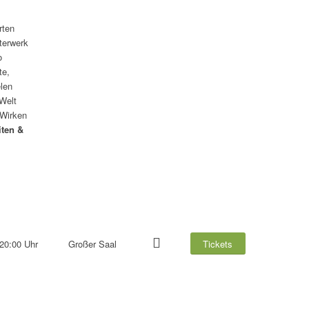
rten
terwerk
o
te,
elen
 Welt
 Wirken
iten &
20:00 Uhr
Großer Saal
Tickets