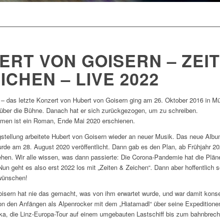
ERT VON GOISERN – ZEI
ICHEN – LIVE 2022
r – das letzte Konzert von Hubert von Goisern ging am 26. Oktober 2016 in 
über die Bühne. Danach hat er sich zurückgezogen, um zu schreiben.
en ist ein Roman, Ende Mai 2020 erschienen.
igstellung arbeitete Hubert von Goisern wieder an neuer Musik. Das neue Albu
rde am 28. August 2020 veröffentlicht. Dann gab es den Plan, ab Frühjahr 20
hen. Wir alle wissen, was dann passierte: Die Corona-Pandemie hat die Plän
Nun geht es also erst 2022 los mit „Zeiten & Zeichen“. Dann aber hoffentlich s
wünschen!
isern hat nie das gemacht, was von ihm erwartet wurde, und war damit kons
Von den Anfängen als Alpenrocker mit dem „Hiatamadl“ über seine Expeditione
ika, die Linz-Europa-Tour auf einem umgebauten Lastschiff bis zum bahnbrec