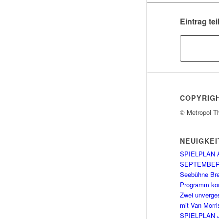
Eintrag tei
COPYRIG
© Metropol T
NEUIGKEI
SPIELPLAN 
SEPTEMBE
Seebühne Br
Programm kom
Zwei unverge
mit Van Morri
SPIELPLAN 