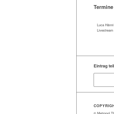
Termine
Luca Hänni
Livestream
Eintrag tei
COPYRIG
© Metropol T