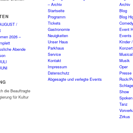
– Archiv
Archiv
Startseite
Blog
TEN
Programm
Blog Hig
Tickets
Comed
AUGUST /
Gastronomie
Event H
R
Neuigkeiten
Events
emen 2026 –
Unser Haus
Kinder 
plett
Parkhaus
Konzert
ssliche Abende
Service
Musical
son
Kontakt
Musik
JULI
Impressum
Oper
JUNI
Datenschutz
Presse
Abgesagte und verlegte Events
Rock/P
NG
Schlage
ch die Beauftragte
Show
ierung für Kultur
Spoken
Tanz
Vorverk
Zirkus