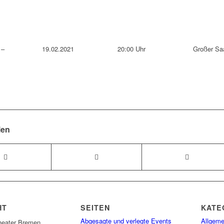
 –
19.02.2021
20:00 Uhr
Großer Sa
len
HT
SEITEN
KATE
Abgesagte und verlegte Events
Allgeme
heater Bremen