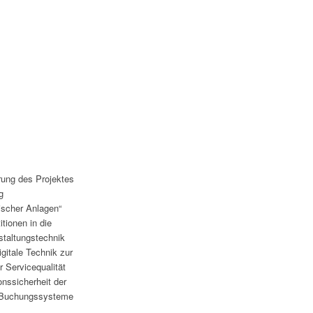
rung des Projektes
g
ischer Anlagen“
tionen in die
nstaltungstechnik
igitale Technik zur
r Servicequalität
onssicherheit der
 Buchungssysteme