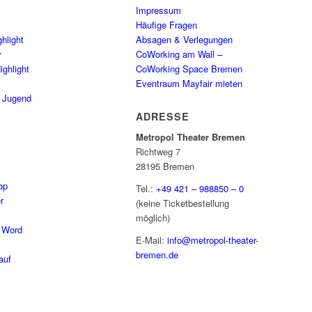
Impressum
Häufige Fragen
hlight
Absagen & Verlegungen
y
CoWorking am Wall –
ighlight
CoWorking Space Bremen
Eventraum Mayfair mieten
/ Jugend
ADRESSE
Metropol Theater Bremen
Richtweg 7
28195 Bremen
op
Tel.:
+49 421 – 988850 – 0
r
(keine Ticketbestellung
möglich)
 Word
E-Mail:
info@metropol-theater-
bremen.de
auf