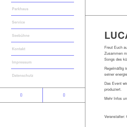
Parkhaus
Service
LUC
Seebühne
Freut Euch au
Kontakt
Zusammen mit 
Songs des kür
Impressum
Regelmäßig is
seiner energi
Datenschutz
Das Event wir
produziert.
Mehr Infos un
Veranstalter: