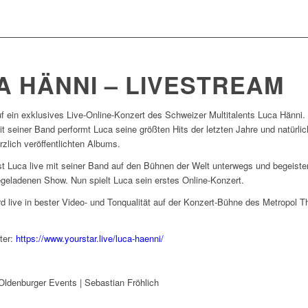
A HÄNNI – LIVESTREAM
f ein exklusives Live-Online-Konzert des Schweizer Multitalents Luca Hänni.
seiner Band performt Luca seine größten Hits der letzten Jahre und natürlic
zlich veröffentlichten Albums.
t Luca live mit seiner Band auf den Bühnen der Welt unterwegs und begeister
egeladenen Show. Nun spielt Luca sein erstes Online-Konzert.
d live in bester Video- und Tonqualität auf der Konzert-Bühne des Metropol T
ter:
https://www.yourstar.live/luca-haenni/
 Oldenburger Events | Sebastian Fröhlich