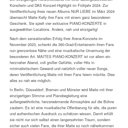
Künstlerin und DAS Konzert-Highlight im Frühjahr 2024: Zur
Veröffentlichung ihres neuen Albums NUR LIEBE im März 2024
überrascht Maite Kelly ihre Fans mit einem ganz besonderen
Geschenk. Sie spielt vier exklusive PIANO-KONZERTE in
ausgewählten Locations. Anders, nah und einzigartig!
Nach dem sensationellen Erfolg ihrer Arena-Konzerte im
November 2023, schenkt die 360-Grad-Entertainerin ihren Fans
nun grenzenlose Nähe und eine musikalische Umarmung der
besonderen Art. MAITES PIANO-KONZERT ist vor allem ein
herznaher Abend, voll großer Gefühle, voller Hits in
minimalistischem Gewand und natürlich voller neuer Songs,
deren Veröffentlichung Maite mit ihren Fans feiern möchte. Dies
alles so nah wie möglich.
In Berlin, Düsseldorf, Bremen und Münster wird Maite mit ihrer
einzigartigen Stimme und Pianobegleitung eine
außergewöhnliche, herzerwärmende Atmosphäre auf die Bühne
zaubern. Es ist eine musikalische Offenbarung für alle, die puren
und authentischen Ausdruck zu schätzen wissen. Damit erfüllt
sie nicht nur sich selbst einen langersehnten Traum, sondern
sicher auch vielen Fans, die ihrer Maite so noch näherkommen