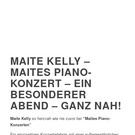
MAITE KELLY –
MAITES PIANO-
KONZERT – EIN
BESONDERER
ABEND – GANZ NAH!
Maite Kelly
so herznah wie nie zuvor bei
“Maites Piano-
Konzerten”
Ein einzigartiges Konzerterlebnis mit einer außergewöhnlichen