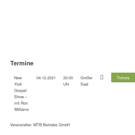
Termine
New
04.12.2021
20:00
Großer
Tickets
York
Uhr
Saal
Gospel
Show –
mit Ron
Williams
Veranstalter: MTB Betriebs GmbH