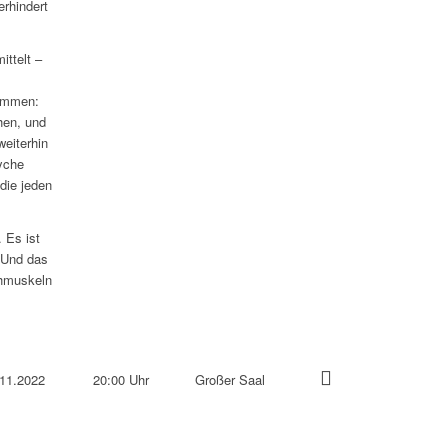
rhindert
ittelt –
kommen:
hen, und
weiterhin
syche
die jeden
 Es ist
. Und das
chmuskeln
11.2022
20:00 Uhr
Großer Saal