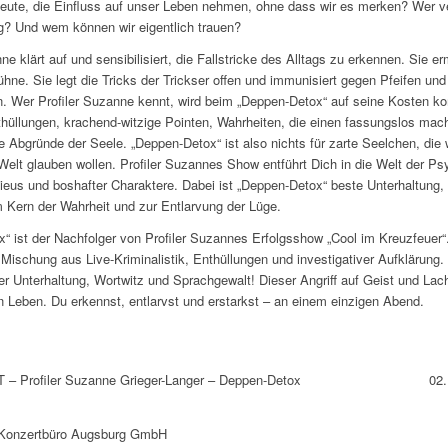
Leute, die Einfluss auf unser Leben nehmen, ohne dass wir es merken? Wer ve
g? Und wem können wir eigentlich trauen?
ne klärt auf und sensibilisiert, die Fallstricke des Alltags zu erkennen. Sie erm
ühne. Sie legt die Tricks der Trickser offen und immunisiert gegen Pfeifen und
. Wer Profiler Suzanne kennt, wird beim „Deppen-Detox“ auf seine Kosten 
thüllungen, krachend-witzige Pointen, Wahrheiten, die einen fassungslos mac
ie Abgründe der Seele. „Deppen-Detox“ ist also nichts für zarte Seelchen, die 
 Welt glauben wollen. Profiler Suzannes Show entführt Dich in die Welt der P
ilieus und boshafter Charaktere. Dabei ist „Deppen-Detox“ beste Unterhaltung, 
Kern der Wahrheit und zur Entlarvung der Lüge.
“ ist der Nachfolger von Profiler Suzannes Erfolgsshow „Cool im Kreuzfeuer“.
e Mischung aus Live-Kriminalistik, Enthüllungen und investigativer Aufklärung
ter Unterhaltung, Wortwitz und Sprachgewalt! Dieser Angriff auf Geist und La
n Leben. Du erkennst, entlarvst und erstarkst – an einem einzigen Abend.
 Profiler Suzanne Grieger-Langer – Deppen-Detox
02.
: Konzertbüro Augsburg GmbH