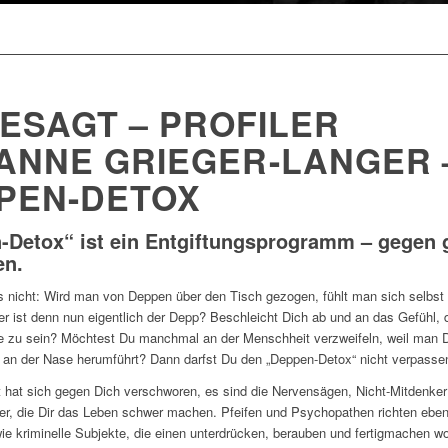
ESAGT – PROFILER
ANNE GRIEGER-LANGER 
PEN-DETOX
Detox“ ist ein Entgiftungsprogramm – gegen g
n.
 nicht: Wird man von Deppen über den Tisch gezogen, fühlt man sich selbst 
r ist denn nun eigentlich der Depp? Beschleicht Dich ab und an das Gefühl, 
e zu sein? Möchtest Du manchmal an der Menschheit verzweifeln, weil man 
 an der Nase herumführt? Dann darfst Du den „Deppen-Detox“ nicht verpasse
t hat sich gegen Dich verschworen, es sind die Nervensägen, Nicht-Mitdenker
ler, die Dir das Leben schwer machen. Pfeifen und Psychopathen richten eben
e kriminelle Subjekte, die einen unterdrücken, berauben und fertigmachen wo