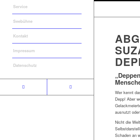
Service
Seebühne
ABG
Kontakt
SUZ
Impressum
DEP
Datenschutz
„Deppen-
Mensche
Wer kennt das
Depp! Aber we
Gelackmeiert
ausnutzt oder
Nicht die Wel
Selbstdarstel
Schaden an wi