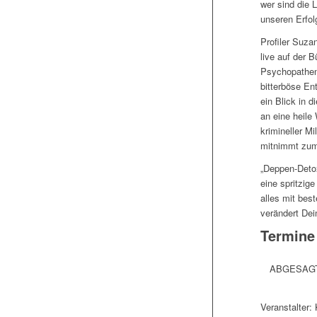
wer sind die 
unseren Erfol
Profiler Suzan
live auf der B
Psychopathen
bitterböse En
ein Blick in d
an eine heile
krimineller M
mitnimmt zum 
„Deppen-Detox
eine spritzig
alles mit bes
verändert Dei
Termine
ABGESAGT –
Veranstalter