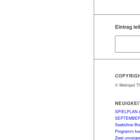
Eintrag tei
COPYRIG
© Metropol T
NEUIGKEI
SPIELPLAN 
SEPTEMBE
Seebühne Br
Programm kom
Zwei unverge