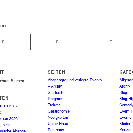
len
HT
SEITEN
KATE
Abgesagte und verlegte Events
Allgeme
heater Bremen
– Archiv
Archiv
Startseite
Blog
TEN
Programm
Blog Hig
Tickets
Comed
AUGUST /
Gastronomie
Event H
R
Neuigkeiten
Events
emen 2026 –
Unser Haus
Kinder 
plett
Parkhaus
Konzert
ssliche Abende