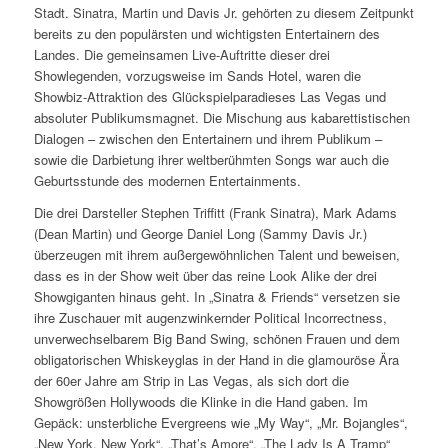
Stadt. Sinatra, Martin und Davis Jr. gehörten zu diesem Zeitpunkt
bereits zu den populärsten und wichtigsten Entertainern des
Landes. Die gemeinsamen Live-Auftritte dieser drei
Showlegenden, vorzugsweise im Sands Hotel, waren die
Showbiz-Attraktion des Glückspielparadieses Las Vegas und
absoluter Publikumsmagnet. Die Mischung aus kabarettistischen
Dialogen – zwischen den Entertainern und ihrem Publikum –
sowie die Darbietung ihrer weltberühmten Songs war auch die
Geburtsstunde des modernen Entertainments.
Die drei Darsteller Stephen Triffitt (Frank Sinatra), Mark Adams
(Dean Martin) und George Daniel Long (Sammy Davis Jr.)
überzeugen mit ihrem außergewöhnlichen Talent und beweisen,
dass es in der Show weit über das reine Look Alike der drei
Showgiganten hinaus geht. In „Sinatra & Friends“ versetzen sie
ihre Zuschauer mit augenzwinkernder Political Incorrectness,
unverwechselbarem Big Band Swing, schönen Frauen und dem
obligatorischen Whiskeyglas in der Hand in die glamouröse Ära
der 60er Jahre am Strip in Las Vegas, als sich dort die
Showgrößen Hollywoods die Klinke in die Hand gaben. Im
Gepäck: unsterbliche Evergreens wie „My Way“, „Mr. Bojangles“,
„New York, New York“, „That’s Amore“, „The Lady Is A Tramp“