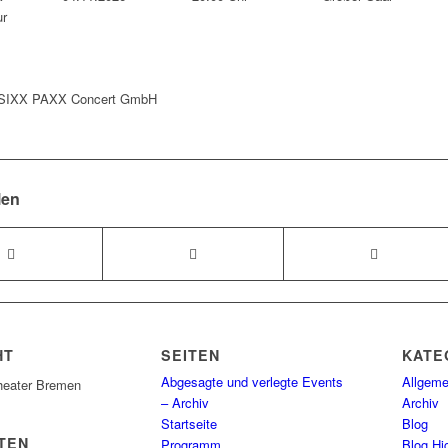
r
: SIXX PAXX Concert GmbH
len
HT
SEITEN
KATE
Abgesagte und verlegte Events
Allgeme
heater Bremen
– Archiv
Archiv
Startseite
Blog
TEN
Programm
Blog Hig