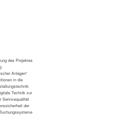
rung des Projektes
g
ischer Anlagen“
tionen in die
nstaltungstechnik
igitale Technik zur
r Servicequalität
onssicherheit der
 Buchungssysteme