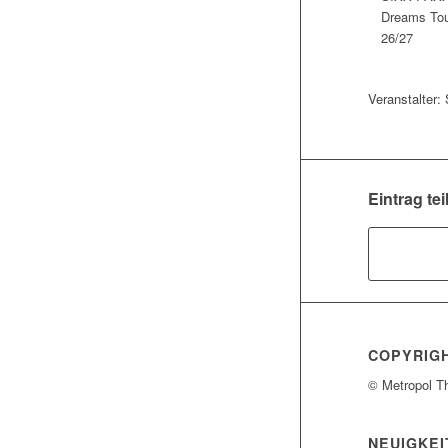
Dreams Tou
26/27
Veranstalter
Eintrag tei
COPYRIG
© Metropol T
NEUIGKEI