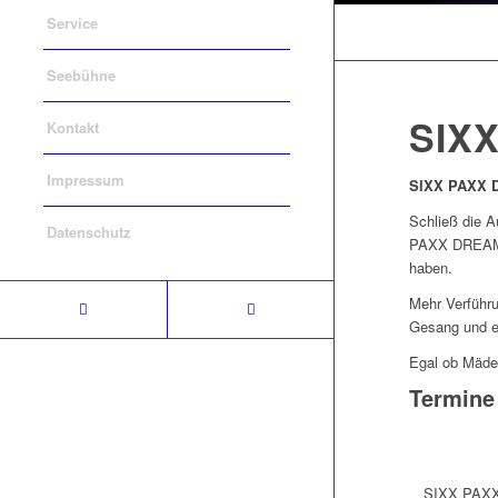
Service
Seebühne
SIX
Kontakt
Impressum
SIXX PAXX D
Schließ die A
Datenschutz
PAXX DREAMS 
haben.
Mehr Verführ
Gesang und ei
Egal ob Mädel
Termine
SIXX PAX