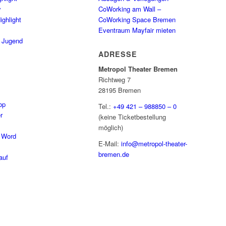
y
CoWorking am Wall –
ighlight
CoWorking Space Bremen
Eventraum Mayfair mieten
/ Jugend
ADRESSE
Metropol Theater Bremen
Richtweg 7
28195 Bremen
op
Tel.:
+49 421 – 988850 – 0
r
(keine Ticketbestellung
möglich)
 Word
E-Mail:
info@metropol-theater-
bremen.de
auf