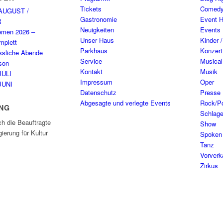
Tickets
Comed
AUGUST /
Gastronomie
Event H
R
Neuigkeiten
Events
emen 2026 –
Unser Haus
Kinder 
plett
Parkhaus
Konzert
ssliche Abende
Service
Musical
son
Kontakt
Musik
JULI
Impressum
Oper
JUNI
Datenschutz
Presse
Abgesagte und verlegte Events
Rock/P
NG
Schlage
ch die Beauftragte
Show
ierung für Kultur
Spoken
Tanz
Vorverk
Zirkus