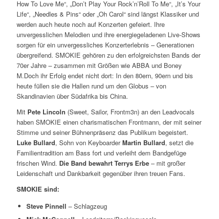
How To Love Me“, „Don’t Play Your Rock’n’Roll To Me“, „It’s Your
Life“, „Needles & Pins“ oder „Oh Carol“ sind längst Klassiker und
werden auch heute noch auf Konzerten gefeiert. Ihre
unvergesslichen Melodien und ihre energiegeladenen Live-Shows
sorgen für ein unvergessliches Konzerterlebnis – Generationen
übergreifend. SMOKIE gehören zu den erfolgreichsten Bands der
70er Jahre – zusammen mit Größen wie ABBA und Boney
M.Doch ihr Erfolg endet nicht dort: In den 80ern, 90ern und bis
heute füllen sie die Hallen rund um den Globus – von
Skandinavien über Südafrika bis China.
Mit
Pete Lincoln
(Sweet, Sailor, Frontm3n) an den Leadvocals
haben SMOKIE einen charismatischen Frontmann, der mit seiner
Stimme und seiner Bühnenpräsenz das Publikum begeistert.
Luke Bullard
, Sohn von Keyboarder
Martin Bullard
, setzt die
Familientradition am Bass fort und verleiht dem Bandgefüge
frischen Wind.
Die Band bewahrt Terrys Erbe
– mit großer
Leidenschaft und Dankbarkeit gegenüber ihren treuen Fans.
SMOKIE sind:
Steve Pinnell
– Schlagzeug