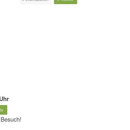
 Uhr
ts
n Besuch!