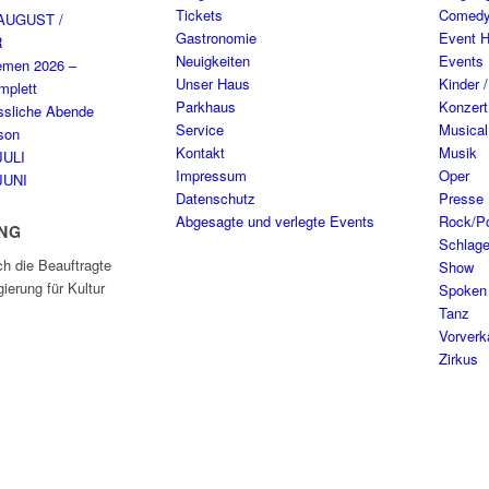
Tickets
Comed
AUGUST /
Gastronomie
Event H
R
Neuigkeiten
Events
emen 2026 –
Unser Haus
Kinder 
plett
Parkhaus
Konzert
ssliche Abende
Service
Musical
son
Kontakt
Musik
JULI
Impressum
Oper
JUNI
Datenschutz
Presse
Abgesagte und verlegte Events
Rock/P
NG
Schlage
ch die Beauftragte
Show
ierung für Kultur
Spoken
Tanz
Vorverk
Zirkus