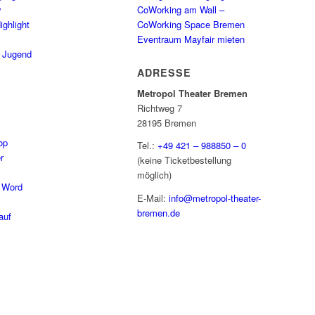
y
CoWorking am Wall –
ighlight
CoWorking Space Bremen
Eventraum Mayfair mieten
/ Jugend
ADRESSE
Metropol Theater Bremen
Richtweg 7
28195 Bremen
op
Tel.:
+49 421 – 988850 – 0
r
(keine Ticketbestellung
möglich)
 Word
E-Mail:
info@metropol-theater-
bremen.de
auf