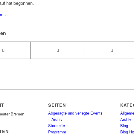
auf hat begonnen.
ren…
len
HT
SEITEN
KATE
Abgesagte und verlegte Events
Allgeme
heater Bremen
– Archiv
Archiv
Startseite
Blog
TEN
Programm
Blog Hig