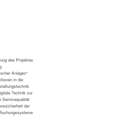
rung des Projektes
g
ischer Anlagen“
tionen in die
nstaltungstechnik
igitale Technik zur
r Servicequalität
onssicherheit der
 Buchungssysteme