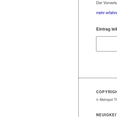
Der Vorverk
mehr erfah
Eintrag tei
COPYRIG
© Metropol T
NEUIGKEI