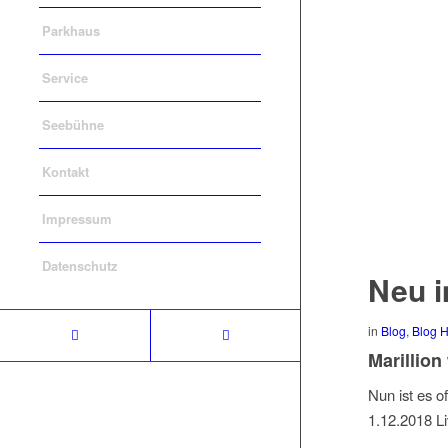
Parkhaus
Service
Seebühne
Kontakt
Impressum
Datenschutz
Neu i
in
Blog
,
Blog H
Marillion
Nun ist es o
1.12.2018 L