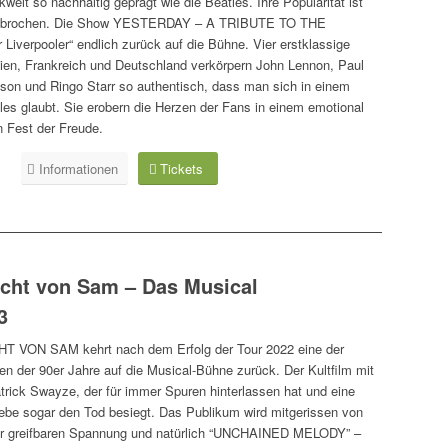
welt so nachhaltig geprägt wie die Beatles. Ihre Popularität ist
ngebrochen. Die Show YESTERDAY – A TRIBUTE TO THE
 Liverpooler“ endlich zurück auf die Bühne. Vier erstklassige
ien, Frankreich und Deutschland verkörpern John Lennon, Paul
son und Ringo Starr so authentisch, dass man sich in einem
les glaubt. Sie erobern die Herzen der Fans in einem emotional
 Fest der Freude.
Informationen
Tickets
icht von Sam – Das Musical
3
 VON SAM kehrt nach dem Erfolg der Tour 2022 eine der
n der 90er Jahre auf die Musical-Bühne zurück. Der Kultfilm mit
rick Swayze, der für immer Spuren hinterlassen hat und eine
Liebe sogar den Tod besiegt. Das Publikum wird mitgerissen von
 der greifbaren Spannung und natürlich “UNCHAINED MELODY” –