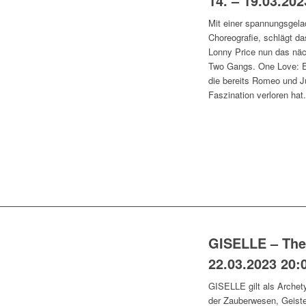
14. – 19.03.202
Mit einer spannungsgela
Choreografie, schlägt d
Lonny Price nun das näc
Two Gangs. One Love: Ei
die bereits Romeo und Ju
Faszination verloren hat
GISELLE – The 
22.03.2023 20:
GISELLE gilt als Archet
der Zauberwesen, Geiste