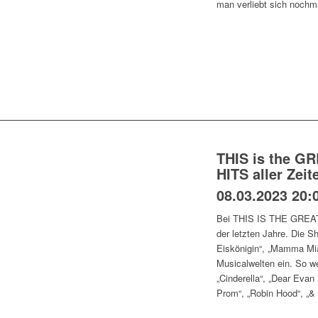
man verliebt sich nochm
THIS is the G
HITS aller Zeit
08.03.2023 20:
Bei THIS IS THE GREATE
der letzten Jahre. Die S
Eiskönigin“, „Mamma Mia
Musicalwelten ein. So we
„Cinderella“, „Dear Eva
Prom“, „Robin Hood“, „&