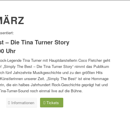
MÄRZ
entiert:
t – Die Tina Turner Story
00 Uhr
ock-Legende Tina Turner mit Hauptdarstellerin Coco Fletcher geht
e! „Simply The Best – Die Tina Turner Story“ nimmt das Publikum
urch fünf Jahrzehnte Musikgeschichte und zu den größten Hits
 Künstlerinnen unserer Zeit. „Simply The Best“ ist eine Hommage
in, die ein halbes Jahrhundert Rock-Geschichte geprägt hat und
 Tina-Turner-Sound noch einmal live auf die Bühne.
Informationen
Tickets