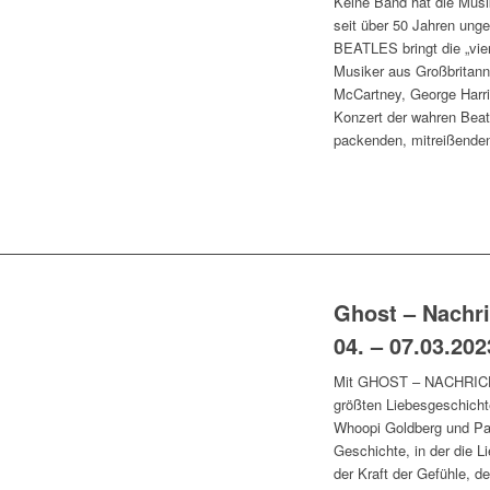
Keine Band hat die Musik
seit über 50 Jahren u
BEATLES bringt die „vier
Musiker aus Großbritann
McCartney, George Harri
Konzert der wahren Beat
packenden, mitreißenden
Ghost – Nachr
04. – 07.03.202
Mit GHOST – NACHRICHT
größten Liebesgeschichte
Whoopi Goldberg und Pat
Geschichte, in der die 
der Kraft der Gefühle,